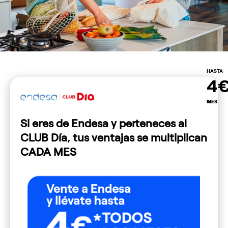
HASTA
4€
AL MES
Si eres de Endesa y perteneces al
CLUB Día, tus ventajas se multiplican
CADA MES