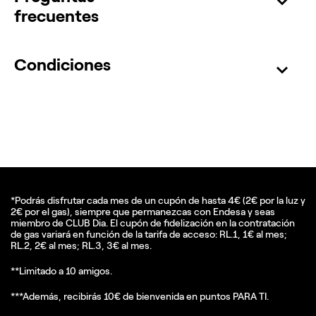
frecuentes
Condiciones
*Podrás disfrutar cada mes de un cupón de hasta 4€ (2€ por la luz y
2€ por el gas), siempre que permanezcas con Endesa y seas
miembro de CLUB Dia. El cupón de fidelización en la contratación
de gas variará en función de la tarifa de acceso: RL.1, 1€ al mes;
RL.2, 2€ al mes; RL.3, 3€ al mes.
**Limitado a 10 amigos.
***Además, recibirás 10€ de bienvenida en puntos PARA TI.​